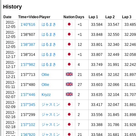
History
Date
Time+Video
Player
Nation
Days
Lap 1
Lap 2
Lap 3
2011-
はるまき
1'40"616
<1
33.584
33.547
33.485
12-05
2011-
はるまき
1'38"607
<1
33.848
32.550
32.209
12-05
2011-
はるまき
1'38"387
12
33.801
32.340
32.246
12-05
2011-
はるまき
1'38"314
<1
33.807
32.449
32.058
12-17
2011-
はるまき
1'37"982
4
33.749
31.991
32.242
12-17
2011-
1'37"713
Ollie
21
33.654
32.162
31.897
12-21
2012-
1'37"480
Ollie
27
33.603
32.066
31.811
01-11
2012-
1'37"446
Kryzz
2
33.635
32.104
31.707
02-07
2012-
ジャスミン
1'37"345
7
33.417
32.047
31.881
02-09
2012-
ジャスミン
1'37"299
2
33.556
31.845
31.898
02-16
2012-
ジャスミン
1'37"102
7
33.388
31.786
31.928
02-18
2012-
ジャスミン
1'36"920
21
33.584
31.681
31.655