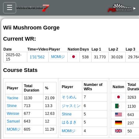
☰
▸
Wii Mushroom Gorge
Current WR:
Date
Time+Video
Player
Nation
Days
Lap 1
Lap 2
Lap 3
2025-02-
MOMIジ
1'31"562
538
31.770
30.028
29.76
15
Course Stats
Number of
Total
Total
Player
Nation
Player
%
WRs
Durati
Duration
そうめん
7
3263
Yacine
1130
21.09
Shine
713
13.3
ジャスミン
6
1130
Weisse
677
12.63
Shine
5
643
Samuel
643
12
はるまき
5
237
MOMIジ
605
11.29
MOMIジ
4
50